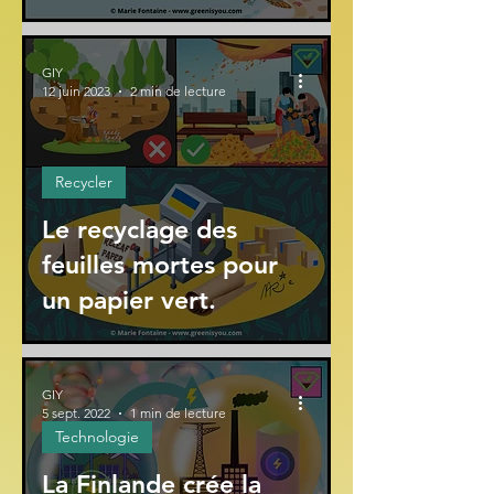
GIY
12 juin 2023
2 min de lecture
Recycler
Le recyclage des
feuilles mortes pour
un papier vert.
GIY
5 sept. 2022
1 min de lecture
Technologie
La Finlande crée la