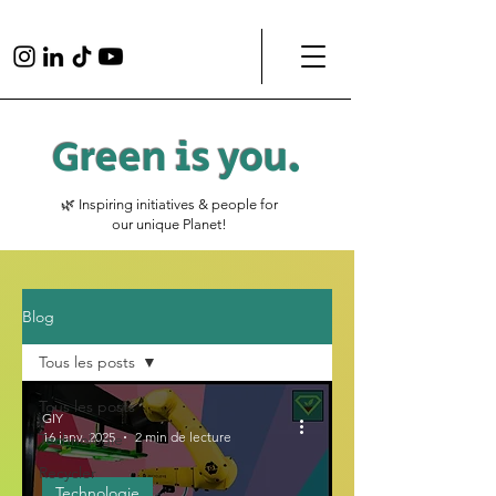
Green is
you
.
🌿 Inspiring initiatives & people for
our unique Planet!
Blog
Tous les posts
Tous les posts
GIY
16 janv. 2025
2 min de lecture
Technologie
Recycler
Technologie