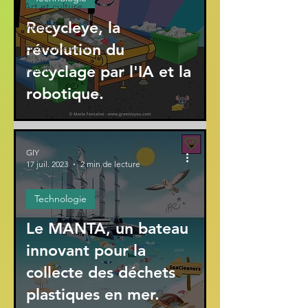
Art et culture
Recycleye, la
Vidéos
révolution du
Environnement
Insolite
recyclage par l'IA et la
robotique.
GIY
17 juil. 2023
2 min de lecture
Technologie
Le MANTA, un bateau
innovant pour la
collecte des déchets
plastiques en mer.