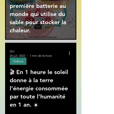
première batterie au
monde qui utilise du
sable pour stocker la
chaleur.
GIY
26 juil. 2022
1 min de lecture
Vidéos
🎬 En 1 heure le soleil
ad video
donne à la terre
l’énergie consommée
par toute l’humanité
en 1 an. ☀️