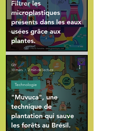
Filtrer les
Art et culture
microplastiques
Vidéos
Environnement
présents dans les eaux
Insolite
usées grâce aux
plantes.
GIY
10 mars
2 min de lecture
Technologie
"Muvuca", une
technique de
plantation qui sauve
les forêts au Brésil.