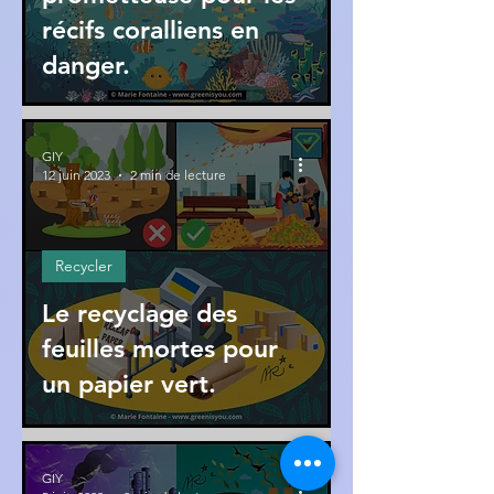
récifs coralliens en
danger.
GIY
12 juin 2023
2 min de lecture
Recycler
Le recyclage des
feuilles mortes pour
un papier vert.
GIY