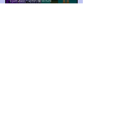
5 juin 2023
2 min de lecture
Recycler
Une bouteille d'eau
biodégradable,
fabriquée à partir de
déchets alimentaires.
GIY
2 juin 2023
2 min de lecture
Recycler
Circle révolutionne
l'industrie du running
avec une basket