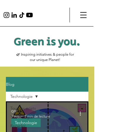
Green is
you
.
🌿 Inspiring initiatives & people for
our unique Planet!
Blog
Technologie
Tous les posts
GIY
2 avr.
2 min de lecture
Technologie
Technologie
Recycler