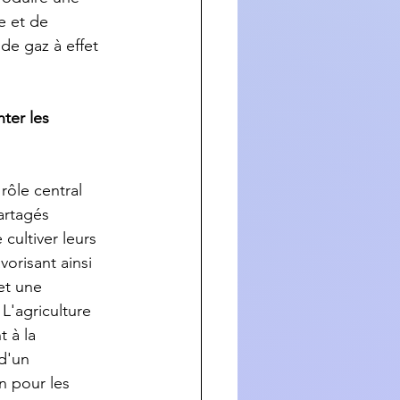
e et de 
de gaz à effet 
ter les 
rôle central 
artagés 
cultiver leurs 
vorisant ainsi 
et une 
 L'agriculture 
 à la 
 d'un 
n pour les 