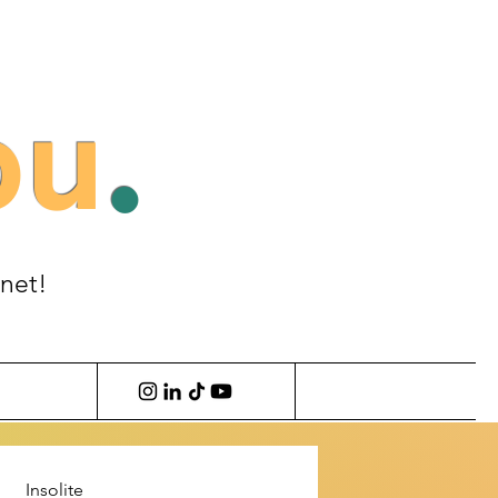
ou
.
anet!
Insolite