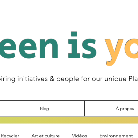
een is
y
piring initiatives & people for our unique Pl
Blog
À propos
Recycler
Art et culture
Vidéos
Environnement