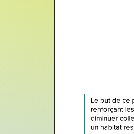
Le but de ce p
renforçant les
diminuer coll
un habitat re