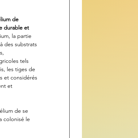
élium de 
 durable et 
lium, la partie 
à des substrats 
s, 
ricoles tels 
is, les tiges de 
s et considérés 
nt et 
élium de se 
 colonisé le 