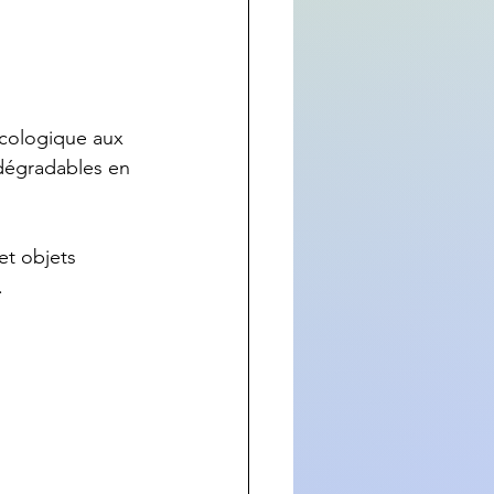
écologique aux 
odégradables en 
et objets 
.