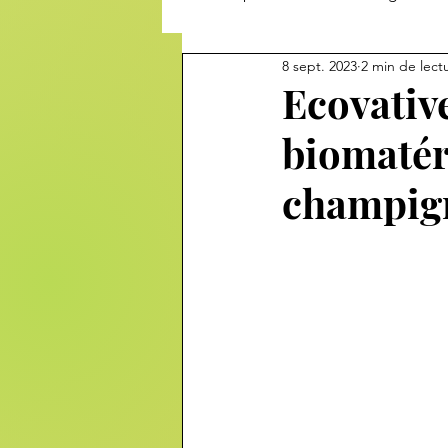
8 sept. 2023
2 min de lect
Ecovative
biomatér
champig