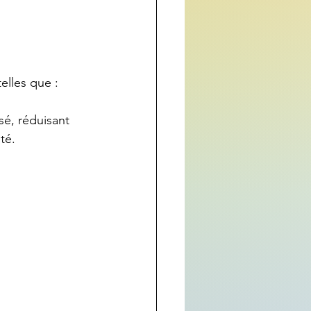
elles que :
é, réduisant 
té.