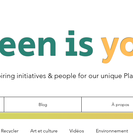
een is
y
piring initiatives & people for our unique Pl
Blog
À propos
Recycler
Art et culture
Vidéos
Environnement