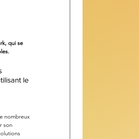
k, qui se 
les.
s 
ilisant le 
 de nombreux 
r son 
olutions 