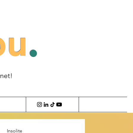
ou
.
anet!
Insolite