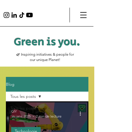
Green is
you
.
🌿 Inspiring initiatives & people for
our unique Planet!
Blog
Tous les posts
Tous les posts
GIY
16 janv. 2025
2 min de lecture
Technologie
Recycler
Technologie