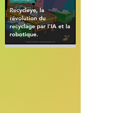
Art et culture
Recycleye, la
Vidéos
révolution du
Environnement
Insolite
recyclage par l'IA et la
robotique.