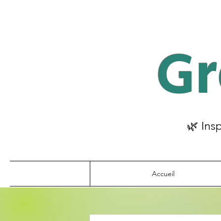
Gr
🌿 Ins
Accueil