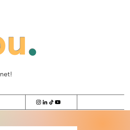
ou
.
anet!