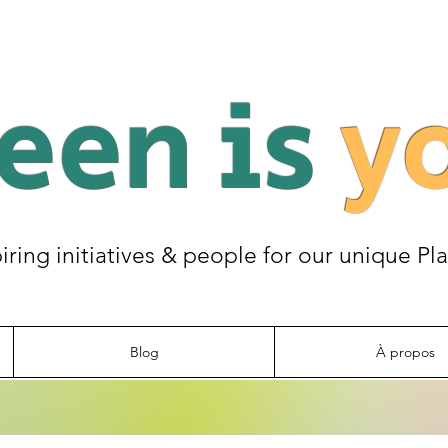
een is
y
piring initiatives & people for our unique Pl
Blog
À propos