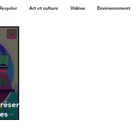
Recycler
Art et culture
Vidéos
Environnement
présents
ées
.