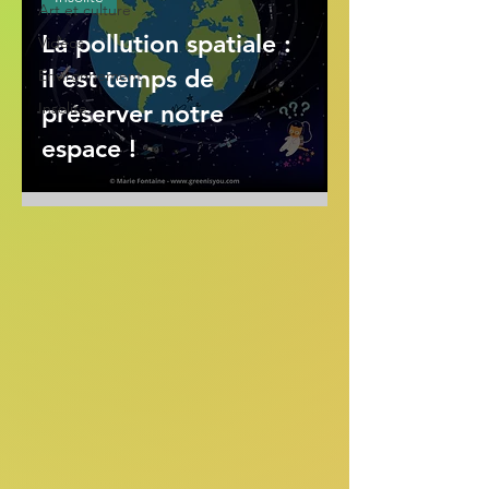
Art et culture
La pollution spatiale :
Vidéos
il est temps de
Environnement
Insolite
préserver notre
espace !