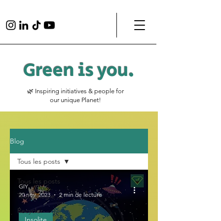
Green is
you
.
🌿 Inspiring initiatives & people for
our unique Planet!
Blog
Tous les posts
Tous les posts
GIY
20 nov. 2023
2 min de lecture
Technologie
Recycler
Insolite