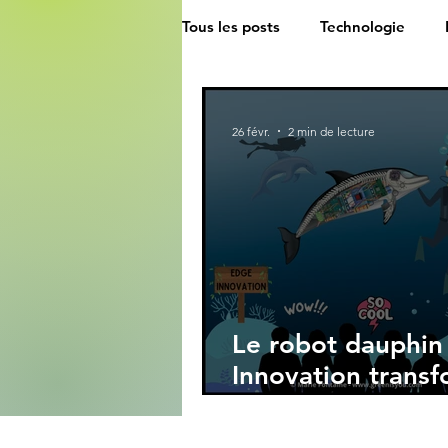
Tous les posts
Technologie
26 févr.
2 min de lecture
Le robot dauphin
Innovation trans
les delphinariums