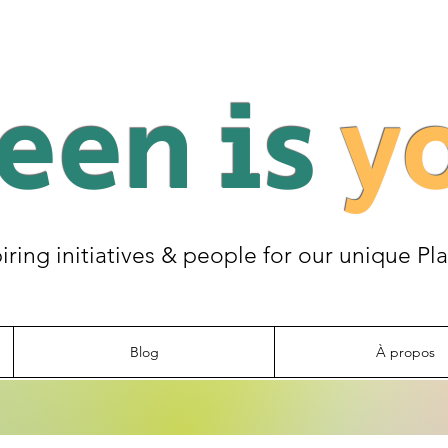
een is
y
piring initiatives & people for our unique Pl
Blog
À propos