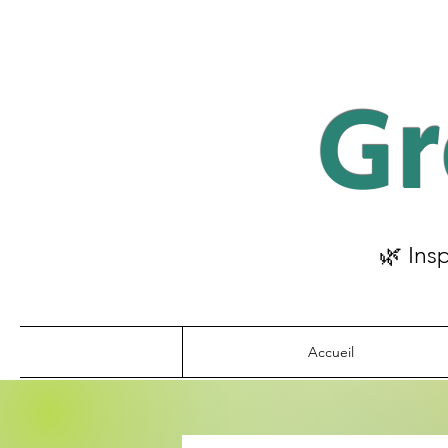
Gr
🌿 Ins
Accueil