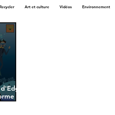
Recycler
Art et culture
Vidéos
Environnement
 d'Edge
forme
.