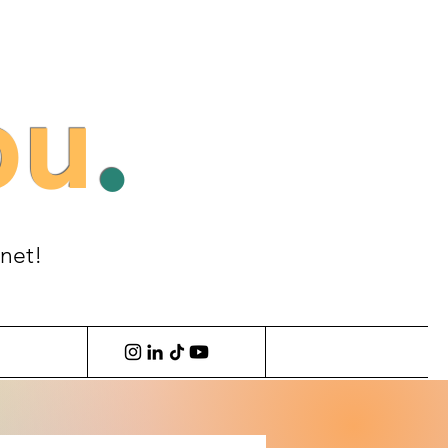
ou
.
anet!