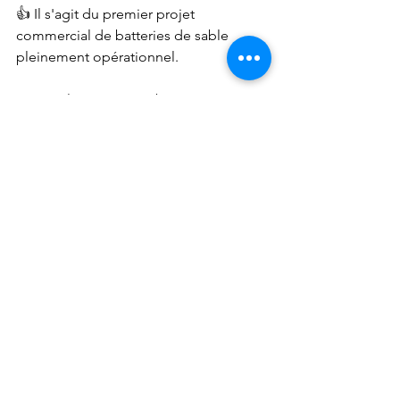
👍 Il s'agit du premier projet 
commercial de batteries de sable 
pleinement opérationnel.
🔥 Pour l’instant cette batterie permet 
de redistribuer l'énergie uniquement 
sous forme de chaleur et non 
d’électricité. Les chercheurs comptent 
donc explorer au plus vite la faisabilité 
technique d’une reconversion en 
électricité.
innovation
énergie renouvelable
électricité
technologie
chauffage
Finlande
batterie
chaleur
sable
stockage
Technologie