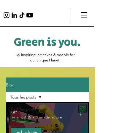
Green is
you
.
🌿 Inspiring initiatives & people for
our unique Planet!
Blog
Tous les posts
Tous les posts
GIY
16 janv. 2025
2 min de lecture
Technologie
Recycler
Technologie