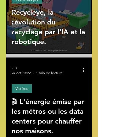
Art et culture
Recycleye, la
Vidéos
révolution du
Environnement
Insolite
recyclage par l'IA et la
robotique.
GIY
24 oct. 2022
1 min de lecture
Vidéos
🎬 L'énergie émise par
ad video
les métros ou les data
centers pour chauffer
nos maisons.